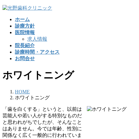
コ
ナ
ン
ビ
ホーム
テ
ゲ
診療方針
ン
ー
医院情報
ツ
シ
求人情報
へ
ョ
院長紹介
ス
ン
診療時間・アクセス
キ
に
お問合せ
ッ
移
プ
動
ホワイトニング
HOME
ホワイトニング
「歯を白くする」というと、以前は
芸能人や若い人がする特別なものだ
と思われがちでしたが、そんなこと
はありません。今では年齢、性別に
関係なく広く一般的に行われていま